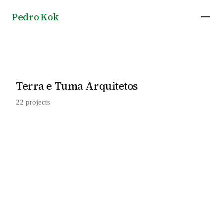
Pedro Kok
Terra e Tuma Arquitetos
22 projects
Cantareira Modules, by Terra e Tuma
2026
Arquitetos
Veras Cultural Center in Florianópolis, by
2025
Terra e Tuma Arquitetos
Botânico Building in Balneário Camboriú,
2025
Brazil, by Terra e Tuma Arquitetos