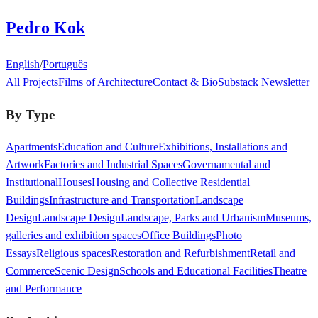
Pedro Kok
English
/
Português
All Projects
Films of Architecture
Contact & Bio
Substack Newsletter
By Type
Apartments
Education and Culture
Exhibitions, Installations and
Artwork
Factories and Industrial Spaces
Governamental and
Institutional
Houses
Housing and Collective Residential
Buildings
Infrastructure and Transportation
Landscape
Design
Landscape Design
Landscape, Parks and Urbanism
Museums,
galleries and exhibition spaces
Office Buildings
Photo
Essays
Religious spaces
Restoration and Refurbishment
Retail and
Commerce
Scenic Design
Schools and Educational Facilities
Theatre
and Performance