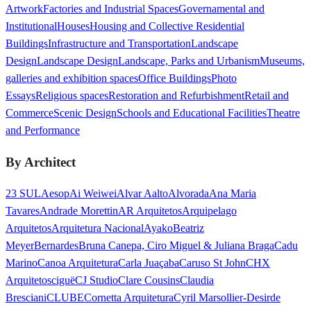
Artwork
Factories and Industrial Spaces
Governamental and
Institutional
Houses
Housing and Collective Residential
Buildings
Infrastructure and Transportation
Landscape
Design
Landscape Design
Landscape, Parks and Urbanism
Museums,
galleries and exhibition spaces
Office Buildings
Photo
Essays
Religious spaces
Restoration and Refurbishment
Retail and
Commerce
Scenic Design
Schools and Educational Facilities
Theatre
and Performance
By Architect
23 SUL
Aesop
Ai Weiwei
Alvar Aalto
Alvorada
Ana Maria
Tavares
Andrade Morettin
AR Arquitetos
Arquipelago
Arquitetos
Arquitetura Nacional
Ayako
Beatriz
Meyer
Bernardes
Bruna Canepa, Ciro Miguel & Juliana Braga
Cadu
Marino
Canoa Arquitetura
Carla Juaçaba
Caruso St John
CHX
Arquitetos
ciguë
CJ Studio
Clare Cousins
Claudia
Bresciani
CLUBE
Cornetta Arquitetura
Cyril Marsollier-Desir
de