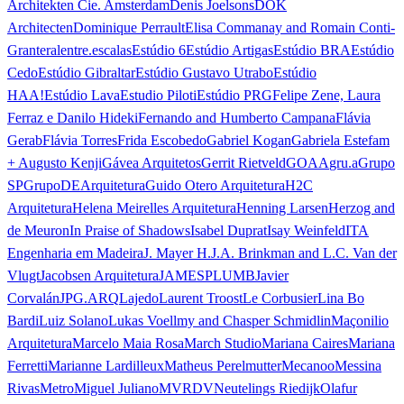
Architekten Cie. Amsterdam
Denis Joelsons
DOK
Architecten
Dominique Perrault
Elisa Commanay and Romain Conti-
Granteral
entre.escalas
Estúdio 6
Estúdio Artigas
Estúdio BRA
Estúdio
Cedo
Estúdio Gibraltar
Estúdio Gustavo Utrabo
Estúdio
HAA!
Estúdio Lava
Estudio Piloti
Estúdio PRG
Felipe Zene, Laura
Ferraz e Danilo Hideki
Fernando and Humberto Campana
Flávia
Gerab
Flávia Torres
Frida Escobedo
Gabriel Kogan
Gabriela Estefam
+ Augusto Kenji
Gávea Arquitetos
Gerrit Rietveld
GOAA
gru.a
Grupo
SP
GrupoDEArquitetura
Guido Otero Arquitetura
H2C
Arquitetura
Helena Meirelles Arquitetura
Henning Larsen
Herzog and
de Meuron
In Praise of Shadows
Isabel Duprat
Isay Weinfeld
ITA
Engenharia em Madeira
J. Mayer H.
J.A. Brinkman and L.C. Van der
Vlugt
Jacobsen Arquitetura
JAMESPLUMB
Javier
Corvalán
JPG.ARQ
Lajedo
Laurent Troost
Le Corbusier
Lina Bo
Bardi
Luiz Solano
Lukas Voellmy and Chasper Schmidlin
Maçonilio
Arquitetura
Marcelo Maia Rosa
March Studio
Mariana Caires
Mariana
Ferretti
Marianne Lardilleux
Matheus Perelmutter
Mecanoo
Messina
Rivas
Metro
Miguel Juliano
MVRDV
Neutelings Riedijk
Olafur