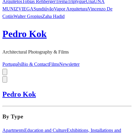
Arquitetos
Tobias Rehberger
Trema
Triptyque
Una
UNA
MUNIZVIEGAS
undiú
vão
Vapor Arquitetura
Vincenzo De
Cotiis
Walter Gropius
Zaha Hadid
Pedro Kok
Architectural Photography & Films
Português
Bio & Contact
Films
Newsletter
Pedro Kok
By Type
Apartments
Education and Culture
Exhibitions, Installations and