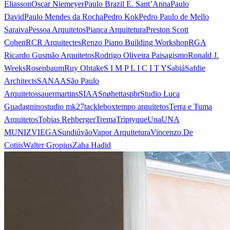
Eliasson
Oscar Niemeyer
Paulo Brazil E. Sant’Anna
Paulo
David
Paulo Mendes da Rocha
Pedro Kok
Pedro Paulo de Mello
Saraiva
Pessoa Arquitetos
Pianca Arquitetura
Preston Scott
Cohen
RCR Arquitectes
Renzo Piano Building Workshop
RGA
Ricardo Gusmão Arquitetos
Rodrigo Oliveira Paisagismo
Ronald J.
Weeks
Rosenbaum
Ruy Ohtake
S I M P L I C I T Y
Sabiá
Safdie
Architects
SANAA
São Paulo
Arquitetos
sauermartins
SIAA
Snøhetta
spbr
Studio Luca
Guadagnino
studio mk27
tacklebox
tempo arquitetos
Terra e Tuma
Arquitetos
Tobias Rehberger
Trema
Triptyque
Una
UNA
MUNIZVIEGAS
undiú
vão
Vapor Arquitetura
Vincenzo De
Cotiis
Walter Gropius
Zaha Hadid