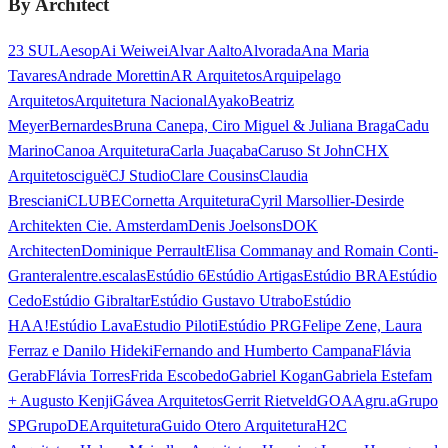
By Architect
23 SUL
Aesop
Ai Weiwei
Alvar Aalto
Alvorada
Ana Maria
Tavares
Andrade Morettin
AR Arquitetos
Arquipelago
Arquitetos
Arquitetura Nacional
Ayako
Beatriz
Meyer
Bernardes
Bruna Canepa, Ciro Miguel & Juliana Braga
Cadu
Marino
Canoa Arquitetura
Carla Juaçaba
Caruso St John
CHX
Arquitetos
ciguë
CJ Studio
Clare Cousins
Claudia
Bresciani
CLUBE
Cornetta Arquitetura
Cyril Marsollier-Desir
de
Architekten Cie. Amsterdam
Denis Joelsons
DOK
Architecten
Dominique Perrault
Elisa Commanay and Romain Conti-
Granteral
entre.escalas
Estúdio 6
Estúdio Artigas
Estúdio BRA
Estúdio
Cedo
Estúdio Gibraltar
Estúdio Gustavo Utrabo
Estúdio
HAA!
Estúdio Lava
Estudio Piloti
Estúdio PRG
Felipe Zene, Laura
Ferraz e Danilo Hideki
Fernando and Humberto Campana
Flávia
Gerab
Flávia Torres
Frida Escobedo
Gabriel Kogan
Gabriela Estefam
+ Augusto Kenji
Gávea Arquitetos
Gerrit Rietveld
GOAA
gru.a
Grupo
SP
GrupoDEArquitetura
Guido Otero Arquitetura
H2C