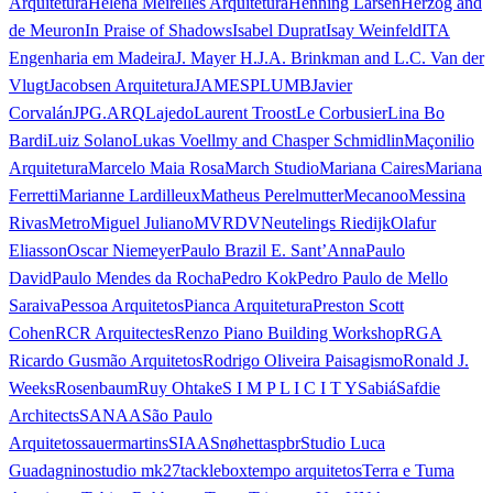
Arquitetura
Helena Meirelles Arquitetura
Henning Larsen
Herzog and
de Meuron
In Praise of Shadows
Isabel Duprat
Isay Weinfeld
ITA
Engenharia em Madeira
J. Mayer H.
J.A. Brinkman and L.C. Van der
Vlugt
Jacobsen Arquitetura
JAMESPLUMB
Javier
Corvalán
JPG.ARQ
Lajedo
Laurent Troost
Le Corbusier
Lina Bo
Bardi
Luiz Solano
Lukas Voellmy and Chasper Schmidlin
Maçonilio
Arquitetura
Marcelo Maia Rosa
March Studio
Mariana Caires
Mariana
Ferretti
Marianne Lardilleux
Matheus Perelmutter
Mecanoo
Messina
Rivas
Metro
Miguel Juliano
MVRDV
Neutelings Riedijk
Olafur
Eliasson
Oscar Niemeyer
Paulo Brazil E. Sant’Anna
Paulo
David
Paulo Mendes da Rocha
Pedro Kok
Pedro Paulo de Mello
Saraiva
Pessoa Arquitetos
Pianca Arquitetura
Preston Scott
Cohen
RCR Arquitectes
Renzo Piano Building Workshop
RGA
Ricardo Gusmão Arquitetos
Rodrigo Oliveira Paisagismo
Ronald J.
Weeks
Rosenbaum
Ruy Ohtake
S I M P L I C I T Y
Sabiá
Safdie
Architects
SANAA
São Paulo
Arquitetos
sauermartins
SIAA
Snøhetta
spbr
Studio Luca
Guadagnino
studio mk27
tacklebox
tempo arquitetos
Terra e Tuma