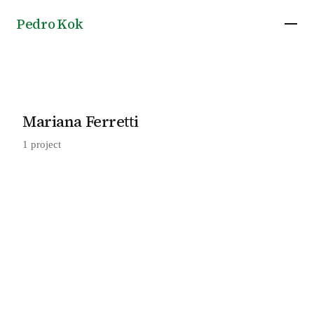
Pedro Kok
Mariana Ferretti
1 project
AK Apartment in São Paulo, by Mariana
2025
Ferretti + Estúdio PRG