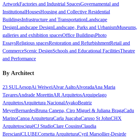
Artwork
Factories and Industrial Spaces
Governamental and
Institutional
Houses
Housing and Collective Residential
Buildings
Infrastructure and Transportation
Landscape
Design
Landscape Design
Landscape, Parks and Urbanism
Museums,
galleries and exhibition spaces
Office Buildings
Photo
Essays
Religious spaces
Restoration and Refurbishment
Retail and
Commerce
Scenic Design
Schools and Educational Facilities
Theatre
and Performance
By Architect
23 SUL
Aesop
Ai Weiwei
Alvar Aalto
Alvorada
Ana Maria
Tavares
Andrade Morettin
AR Arquitetos
Arquipelago
Arquitetos
Arquitetura Nacional
Ayako
Beatriz
Meyer
Bernardes
Bruna Canepa, Ciro Miguel & Juliana Braga
Cadu
Marino
Canoa Arquitetura
Carla Juaçaba
Caruso St John
CHX
Arquitetos
ciguë
CJ Studio
Clare Cousins
Claudia
Bresciani
CLUBE
Cornetta Arquitetura
Cyril Marsollier-Desir
de