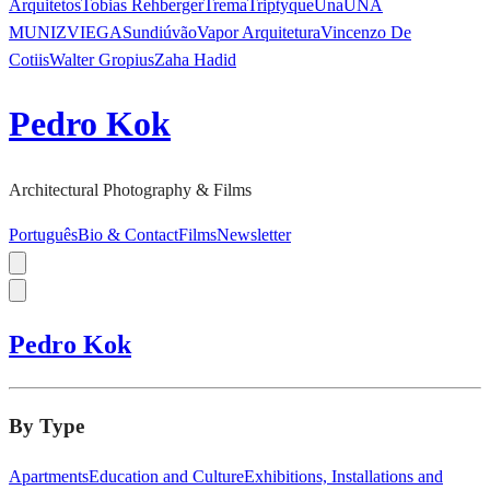
Arquitetos
Tobias Rehberger
Trema
Triptyque
Una
UNA
MUNIZVIEGAS
undiú
vão
Vapor Arquitetura
Vincenzo De
Cotiis
Walter Gropius
Zaha Hadid
Pedro Kok
Architectural Photography & Films
Português
Bio & Contact
Films
Newsletter
Pedro Kok
By Type
Apartments
Education and Culture
Exhibitions, Installations and