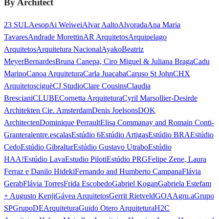
By Architect
23 SUL
Aesop
Ai Weiwei
Alvar Aalto
Alvorada
Ana Maria
Tavares
Andrade Morettin
AR Arquitetos
Arquipelago
Arquitetos
Arquitetura Nacional
Ayako
Beatriz
Meyer
Bernardes
Bruna Canepa, Ciro Miguel & Juliana Braga
Cadu
Marino
Canoa Arquitetura
Carla Juaçaba
Caruso St John
CHX
Arquitetos
ciguë
CJ Studio
Clare Cousins
Claudia
Bresciani
CLUBE
Cornetta Arquitetura
Cyril Marsollier-Desir
de
Architekten Cie. Amsterdam
Denis Joelsons
DOK
Architecten
Dominique Perrault
Elisa Commanay and Romain Conti-
Granteral
entre.escalas
Estúdio 6
Estúdio Artigas
Estúdio BRA
Estúdio
Cedo
Estúdio Gibraltar
Estúdio Gustavo Utrabo
Estúdio
HAA!
Estúdio Lava
Estudio Piloti
Estúdio PRG
Felipe Zene, Laura
Ferraz e Danilo Hideki
Fernando and Humberto Campana
Flávia
Gerab
Flávia Torres
Frida Escobedo
Gabriel Kogan
Gabriela Estefam
+ Augusto Kenji
Gávea Arquitetos
Gerrit Rietveld
GOAA
gru.a
Grupo
SP
GrupoDEArquitetura
Guido Otero Arquitetura
H2C