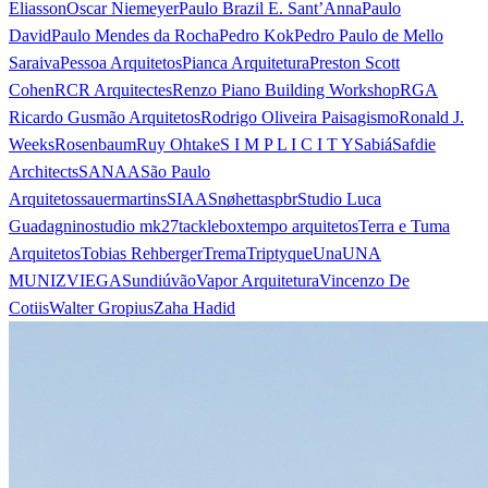
Eliasson
Oscar Niemeyer
Paulo Brazil E. Sant’Anna
Paulo
David
Paulo Mendes da Rocha
Pedro Kok
Pedro Paulo de Mello
Saraiva
Pessoa Arquitetos
Pianca Arquitetura
Preston Scott
Cohen
RCR Arquitectes
Renzo Piano Building Workshop
RGA
Ricardo Gusmão Arquitetos
Rodrigo Oliveira Paisagismo
Ronald J.
Weeks
Rosenbaum
Ruy Ohtake
S I M P L I C I T Y
Sabiá
Safdie
Architects
SANAA
São Paulo
Arquitetos
sauermartins
SIAA
Snøhetta
spbr
Studio Luca
Guadagnino
studio mk27
tacklebox
tempo arquitetos
Terra e Tuma
Arquitetos
Tobias Rehberger
Trema
Triptyque
Una
UNA
MUNIZVIEGAS
undiú
vão
Vapor Arquitetura
Vincenzo De
Cotiis
Walter Gropius
Zaha Hadid