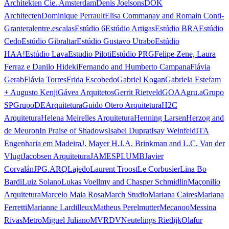
Architekten Cie. Amsterdam
Denis Joelsons
DOK
Architecten
Dominique Perrault
Elisa Commanay and Romain Conti-
Granteral
entre.escalas
Estúdio 6
Estúdio Artigas
Estúdio BRA
Estúdio
Cedo
Estúdio Gibraltar
Estúdio Gustavo Utrabo
Estúdio
HAA!
Estúdio Lava
Estudio Piloti
Estúdio PRG
Felipe Zene, Laura
Ferraz e Danilo Hideki
Fernando and Humberto Campana
Flávia
Gerab
Flávia Torres
Frida Escobedo
Gabriel Kogan
Gabriela Estefam
+ Augusto Kenji
Gávea Arquitetos
Gerrit Rietveld
GOAA
gru.a
Grupo
SP
GrupoDEArquitetura
Guido Otero Arquitetura
H2C
Arquitetura
Helena Meirelles Arquitetura
Henning Larsen
Herzog and
de Meuron
In Praise of Shadows
Isabel Duprat
Isay Weinfeld
ITA
Engenharia em Madeira
J. Mayer H.
J.A. Brinkman and L.C. Van der
Vlugt
Jacobsen Arquitetura
JAMESPLUMB
Javier
Corvalán
JPG.ARQ
Lajedo
Laurent Troost
Le Corbusier
Lina Bo
Bardi
Luiz Solano
Lukas Voellmy and Chasper Schmidlin
Maçonilio
Arquitetura
Marcelo Maia Rosa
March Studio
Mariana Caires
Mariana
Ferretti
Marianne Lardilleux
Matheus Perelmutter
Mecanoo
Messina
Rivas
Metro
Miguel Juliano
MVRDV
Neutelings Riedijk
Olafur