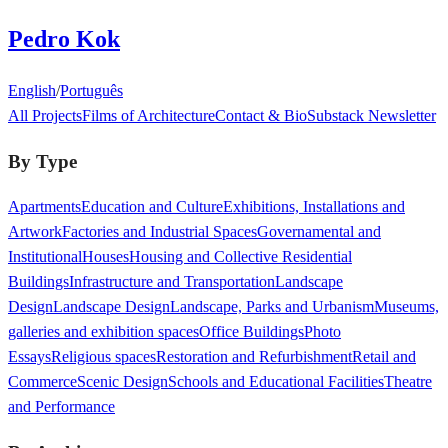
Pedro Kok
English
/
Português
All Projects
Films of Architecture
Contact & Bio
Substack Newsletter
By Type
Apartments
Education and Culture
Exhibitions, Installations and
Artwork
Factories and Industrial Spaces
Governamental and
Institutional
Houses
Housing and Collective Residential
Buildings
Infrastructure and Transportation
Landscape
Design
Landscape Design
Landscape, Parks and Urbanism
Museums,
galleries and exhibition spaces
Office Buildings
Photo
Essays
Religious spaces
Restoration and Refurbishment
Retail and
Commerce
Scenic Design
Schools and Educational Facilities
Theatre
and Performance