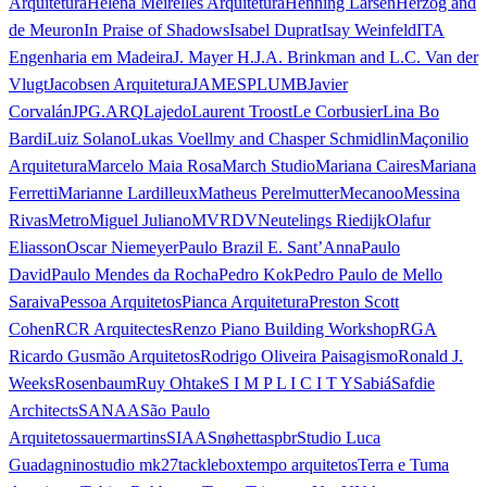
Arquitetura
Helena Meirelles Arquitetura
Henning Larsen
Herzog and
de Meuron
In Praise of Shadows
Isabel Duprat
Isay Weinfeld
ITA
Engenharia em Madeira
J. Mayer H.
J.A. Brinkman and L.C. Van der
Vlugt
Jacobsen Arquitetura
JAMESPLUMB
Javier
Corvalán
JPG.ARQ
Lajedo
Laurent Troost
Le Corbusier
Lina Bo
Bardi
Luiz Solano
Lukas Voellmy and Chasper Schmidlin
Maçonilio
Arquitetura
Marcelo Maia Rosa
March Studio
Mariana Caires
Mariana
Ferretti
Marianne Lardilleux
Matheus Perelmutter
Mecanoo
Messina
Rivas
Metro
Miguel Juliano
MVRDV
Neutelings Riedijk
Olafur
Eliasson
Oscar Niemeyer
Paulo Brazil E. Sant’Anna
Paulo
David
Paulo Mendes da Rocha
Pedro Kok
Pedro Paulo de Mello
Saraiva
Pessoa Arquitetos
Pianca Arquitetura
Preston Scott
Cohen
RCR Arquitectes
Renzo Piano Building Workshop
RGA
Ricardo Gusmão Arquitetos
Rodrigo Oliveira Paisagismo
Ronald J.
Weeks
Rosenbaum
Ruy Ohtake
S I M P L I C I T Y
Sabiá
Safdie
Architects
SANAA
São Paulo
Arquitetos
sauermartins
SIAA
Snøhetta
spbr
Studio Luca
Guadagnino
studio mk27
tacklebox
tempo arquitetos
Terra e Tuma