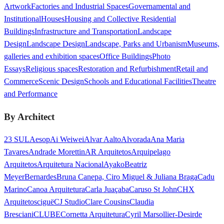
Artwork
Factories and Industrial Spaces
Governamental and
Institutional
Houses
Housing and Collective Residential
Buildings
Infrastructure and Transportation
Landscape
Design
Landscape Design
Landscape, Parks and Urbanism
Museums,
galleries and exhibition spaces
Office Buildings
Photo
Essays
Religious spaces
Restoration and Refurbishment
Retail and
Commerce
Scenic Design
Schools and Educational Facilities
Theatre
and Performance
By Architect
23 SUL
Aesop
Ai Weiwei
Alvar Aalto
Alvorada
Ana Maria
Tavares
Andrade Morettin
AR Arquitetos
Arquipelago
Arquitetos
Arquitetura Nacional
Ayako
Beatriz
Meyer
Bernardes
Bruna Canepa, Ciro Miguel & Juliana Braga
Cadu
Marino
Canoa Arquitetura
Carla Juaçaba
Caruso St John
CHX
Arquitetos
ciguë
CJ Studio
Clare Cousins
Claudia
Bresciani
CLUBE
Cornetta Arquitetura
Cyril Marsollier-Desir
de