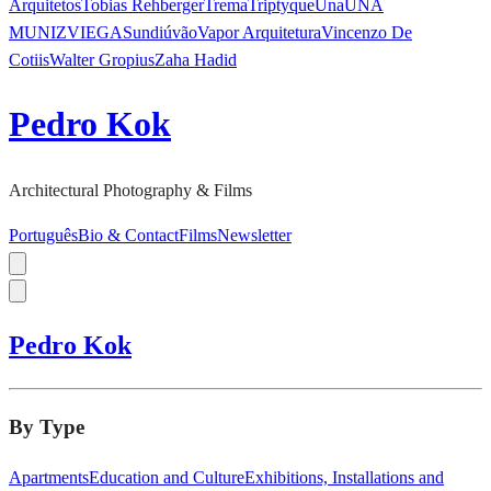
Arquitetos
Tobias Rehberger
Trema
Triptyque
Una
UNA
MUNIZVIEGAS
undiú
vão
Vapor Arquitetura
Vincenzo De
Cotiis
Walter Gropius
Zaha Hadid
Pedro Kok
Architectural Photography & Films
Português
Bio & Contact
Films
Newsletter
Pedro Kok
By Type
Apartments
Education and Culture
Exhibitions, Installations and