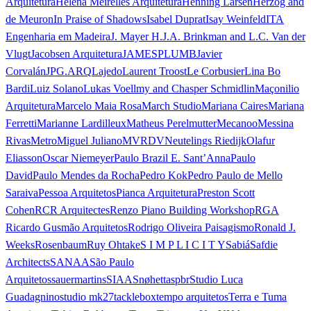
Arquitetura
Helena Meirelles Arquitetura
Henning Larsen
Herzog and
de Meuron
In Praise of Shadows
Isabel Duprat
Isay Weinfeld
ITA
Engenharia em Madeira
J. Mayer H.
J.A. Brinkman and L.C. Van der
Vlugt
Jacobsen Arquitetura
JAMESPLUMB
Javier
Corvalán
JPG.ARQ
Lajedo
Laurent Troost
Le Corbusier
Lina Bo
Bardi
Luiz Solano
Lukas Voellmy and Chasper Schmidlin
Maçonilio
Arquitetura
Marcelo Maia Rosa
March Studio
Mariana Caires
Mariana
Ferretti
Marianne Lardilleux
Matheus Perelmutter
Mecanoo
Messina
Rivas
Metro
Miguel Juliano
MVRDV
Neutelings Riedijk
Olafur
Eliasson
Oscar Niemeyer
Paulo Brazil E. Sant’Anna
Paulo
David
Paulo Mendes da Rocha
Pedro Kok
Pedro Paulo de Mello
Saraiva
Pessoa Arquitetos
Pianca Arquitetura
Preston Scott
Cohen
RCR Arquitectes
Renzo Piano Building Workshop
RGA
Ricardo Gusmão Arquitetos
Rodrigo Oliveira Paisagismo
Ronald J.
Weeks
Rosenbaum
Ruy Ohtake
S I M P L I C I T Y
Sabiá
Safdie
Architects
SANAA
São Paulo
Arquitetos
sauermartins
SIAA
Snøhetta
spbr
Studio Luca
Guadagnino
studio mk27
tacklebox
tempo arquitetos
Terra e Tuma