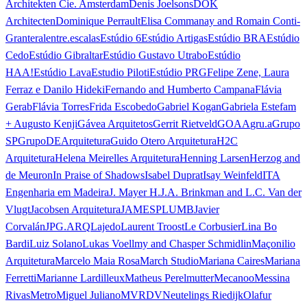
Architekten Cie. Amsterdam
Denis Joelsons
DOK
Architecten
Dominique Perrault
Elisa Commanay and Romain Conti-
Granteral
entre.escalas
Estúdio 6
Estúdio Artigas
Estúdio BRA
Estúdio
Cedo
Estúdio Gibraltar
Estúdio Gustavo Utrabo
Estúdio
HAA!
Estúdio Lava
Estudio Piloti
Estúdio PRG
Felipe Zene, Laura
Ferraz e Danilo Hideki
Fernando and Humberto Campana
Flávia
Gerab
Flávia Torres
Frida Escobedo
Gabriel Kogan
Gabriela Estefam
+ Augusto Kenji
Gávea Arquitetos
Gerrit Rietveld
GOAA
gru.a
Grupo
SP
GrupoDEArquitetura
Guido Otero Arquitetura
H2C
Arquitetura
Helena Meirelles Arquitetura
Henning Larsen
Herzog and
de Meuron
In Praise of Shadows
Isabel Duprat
Isay Weinfeld
ITA
Engenharia em Madeira
J. Mayer H.
J.A. Brinkman and L.C. Van der
Vlugt
Jacobsen Arquitetura
JAMESPLUMB
Javier
Corvalán
JPG.ARQ
Lajedo
Laurent Troost
Le Corbusier
Lina Bo
Bardi
Luiz Solano
Lukas Voellmy and Chasper Schmidlin
Maçonilio
Arquitetura
Marcelo Maia Rosa
March Studio
Mariana Caires
Mariana
Ferretti
Marianne Lardilleux
Matheus Perelmutter
Mecanoo
Messina
Rivas
Metro
Miguel Juliano
MVRDV
Neutelings Riedijk
Olafur