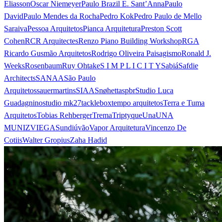
Eliasson
Oscar Niemeyer
Paulo Brazil E. Sant’Anna
Paulo
David
Paulo Mendes da Rocha
Pedro Kok
Pedro Paulo de Mello
Saraiva
Pessoa Arquitetos
Pianca Arquitetura
Preston Scott
Cohen
RCR Arquitectes
Renzo Piano Building Workshop
RGA
Ricardo Gusmão Arquitetos
Rodrigo Oliveira Paisagismo
Ronald J.
Weeks
Rosenbaum
Ruy Ohtake
S I M P L I C I T Y
Sabiá
Safdie
Architects
SANAA
São Paulo
Arquitetos
sauermartins
SIAA
Snøhetta
spbr
Studio Luca
Guadagnino
studio mk27
tacklebox
tempo arquitetos
Terra e Tuma
Arquitetos
Tobias Rehberger
Trema
Triptyque
Una
UNA
MUNIZVIEGAS
undiú
vão
Vapor Arquitetura
Vincenzo De
Cotiis
Walter Gropius
Zaha Hadid