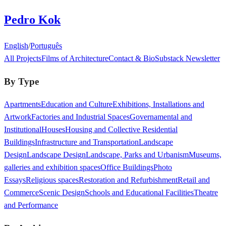
Pedro Kok
English
/
Português
All Projects
Films of Architecture
Contact & Bio
Substack Newsletter
By Type
Apartments
Education and Culture
Exhibitions, Installations and
Artwork
Factories and Industrial Spaces
Governamental and
Institutional
Houses
Housing and Collective Residential
Buildings
Infrastructure and Transportation
Landscape
Design
Landscape Design
Landscape, Parks and Urbanism
Museums,
galleries and exhibition spaces
Office Buildings
Photo
Essays
Religious spaces
Restoration and Refurbishment
Retail and
Commerce
Scenic Design
Schools and Educational Facilities
Theatre
and Performance