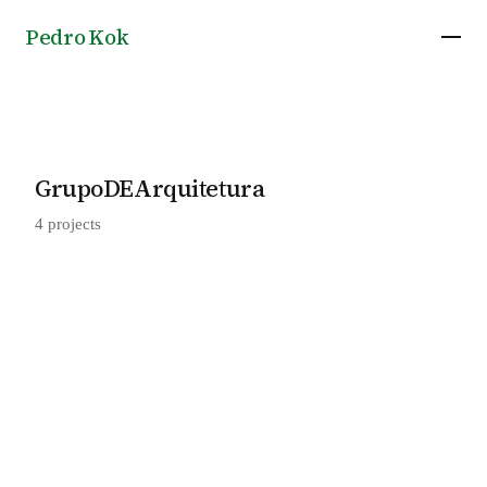
Pedro Kok
GrupoDEArquitetura
4 projects
Astrud Delicatessen in Av. Washington Luiz,
2022
by GrupoDEArquitetura
Porto Madero House in Presidente Prudente,
2022
by GrupoDEArquitetura
Jardim Paulista Studio in Presidente Prudente,
2018
by GrupoDEArquitetura