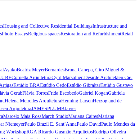
es
Housing and Collective Residential Buildings
Infrastructure and
s
Photo Essays
Religious spaces
Restoration and Refurbishment
Retail
al
Ayako
Beatriz Meyer
Bernardes
Bruna Canepa, Ciro Miguel &
LUBE
Cornetta Arquitetura
Cyril Marsollier-Desir
de Architekten Cie.
Artigas
Estúdio BRA
Estúdio Cedo
Estúdio Gibraltar
Estúdio Gustavo
lávia Gerab
Flávia Torres
Frida Escobedo
Gabriel Kogan
Gabriela
ura
Helena Meirelles Arquitetura
Henning Larsen
Herzog and de
bsen Arquitetura
JAMESPLUMB
Javier
ra
Marcelo Maia Rosa
March Studio
Mariana Caires
Mariana
ar Niemeyer
Paulo Brazil E. Sant’Anna
Paulo David
Paulo Mendes da
ing Workshop
RGA Ricardo Gusmão Arquitetos
Rodrigo Oliveira