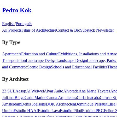
Pedro Kok
English
/
Português
All Projects
Films of Architecture
Contact & Bio
Substack Newsletter
By Type
Apartments
Education and Culture
Exhibitions, Installations and Artw
Transportation
Landscape Design
Landscape Design
Landscape, Parks
and Commerce
Scenic Design
Schools and Educational Facilities
Theat
By Architect
23 SUL
Aesop
Ai Weiwei
Alvar Aalto
Alvorada
Ana Maria Tavares
And
Juliana Braga
Cadu Marino
Canoa Arquitetura
Carla Juaçaba
Caruso St
Amsterdam
Denis Joelsons
DOK Architecten
Dominique Perrault
Elisa
Utrabo
Estúdio HAA!
Estúdio Lava
Estudio Piloti
Estúdio PRG
Felipe 