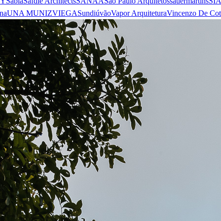
 Y
Sabiá
Safdie Architects
SANAA
São Paulo Arquitetos
sauermartins
SI
na
UNA MUNIZVIEGAS
undiú
vão
Vapor Arquitetura
Vincenzo De Cot