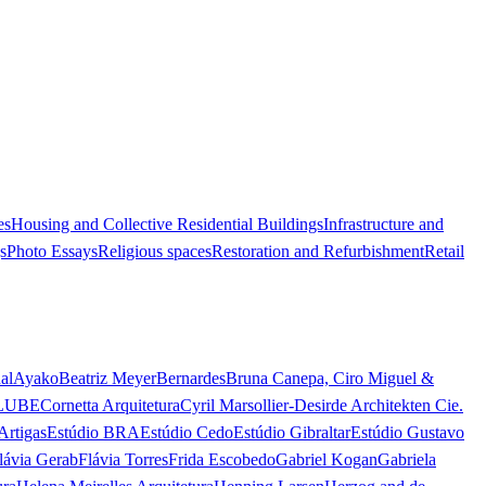
es
Housing and Collective Residential Buildings
Infrastructure and
s
Photo Essays
Religious spaces
Restoration and Refurbishment
Retail
al
Ayako
Beatriz Meyer
Bernardes
Bruna Canepa, Ciro Miguel &
LUBE
Cornetta Arquitetura
Cyril Marsollier-Desir
de Architekten Cie.
Artigas
Estúdio BRA
Estúdio Cedo
Estúdio Gibraltar
Estúdio Gustavo
lávia Gerab
Flávia Torres
Frida Escobedo
Gabriel Kogan
Gabriela