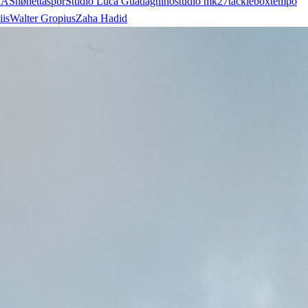
AA
Snøhetta
spbr
Studio Luca Guadagnino
studio mk27
tacklebox
tempo
iis
Walter Gropius
Zaha Hadid