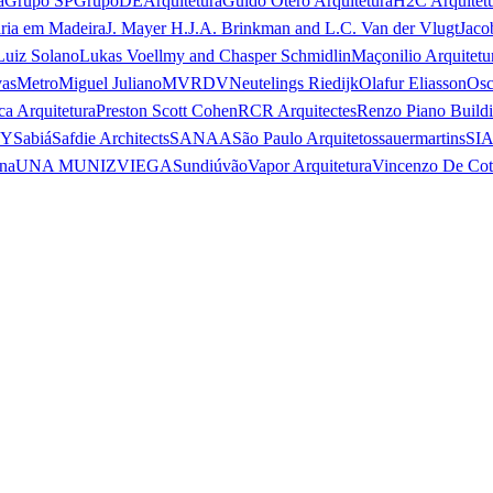
a
Grupo SP
GrupoDEArquitetura
Guido Otero Arquitetura
H2C Arquitet
ria em Madeira
J. Mayer H.
J.A. Brinkman and L.C. Van der Vlugt
Jaco
Luiz Solano
Lukas Voellmy and Chasper Schmidlin
Maçonilio Arquitetu
vas
Metro
Miguel Juliano
MVRDV
Neutelings Riedijk
Olafur Eliasson
Osc
ca Arquitetura
Preston Scott Cohen
RCR Arquitectes
Renzo Piano Build
 Y
Sabiá
Safdie Architects
SANAA
São Paulo Arquitetos
sauermartins
SI
na
UNA MUNIZVIEGAS
undiú
vão
Vapor Arquitetura
Vincenzo De Cot