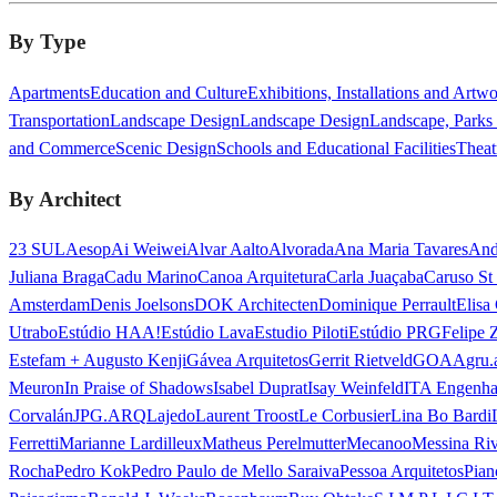
By Type
Apartments
Education and Culture
Exhibitions, Installations and Artw
Transportation
Landscape Design
Landscape Design
Landscape, Parks
and Commerce
Scenic Design
Schools and Educational Facilities
Theat
By Architect
23 SUL
Aesop
Ai Weiwei
Alvar Aalto
Alvorada
Ana Maria Tavares
And
Juliana Braga
Cadu Marino
Canoa Arquitetura
Carla Juaçaba
Caruso St
Amsterdam
Denis Joelsons
DOK Architecten
Dominique Perrault
Elisa
Utrabo
Estúdio HAA!
Estúdio Lava
Estudio Piloti
Estúdio PRG
Felipe 
Estefam + Augusto Kenji
Gávea Arquitetos
Gerrit Rietveld
GOAA
gru.
Meuron
In Praise of Shadows
Isabel Duprat
Isay Weinfeld
ITA Engenha
Corvalán
JPG.ARQ
Lajedo
Laurent Troost
Le Corbusier
Lina Bo Bardi
Ferretti
Marianne Lardilleux
Matheus Perelmutter
Mecanoo
Messina Ri
Rocha
Pedro Kok
Pedro Paulo de Mello Saraiva
Pessoa Arquitetos
Pian