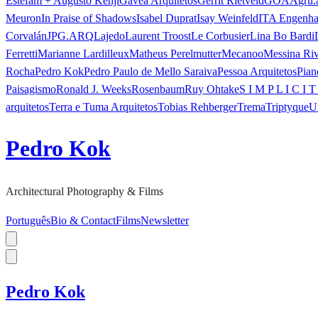
Estefam + Augusto Kenji
Gávea Arquitetos
Gerrit Rietveld
GOAA
gru.
Meuron
In Praise of Shadows
Isabel Duprat
Isay Weinfeld
ITA Engenha
Corvalán
JPG.ARQ
Lajedo
Laurent Troost
Le Corbusier
Lina Bo Bardi
Ferretti
Marianne Lardilleux
Matheus Perelmutter
Mecanoo
Messina Ri
Rocha
Pedro Kok
Pedro Paulo de Mello Saraiva
Pessoa Arquitetos
Pian
Paisagismo
Ronald J. Weeks
Rosenbaum
Ruy Ohtake
S I M P L I C I T
arquitetos
Terra e Tuma Arquitetos
Tobias Rehberger
Trema
Triptyque
U
Pedro Kok
Architectural Photography & Films
Português
Bio & Contact
Films
Newsletter
Pedro Kok