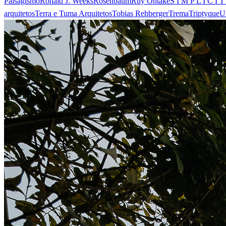
Paisagismo
Ronald J. Weeks
Rosenbaum
Ruy Ohtake
S I M P L I C I T
arquitetos
Terra e Tuma Arquitetos
Tobias Rehberger
Trema
Triptyque
U