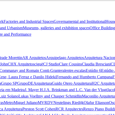
ork
Factories and Industrial Spaces
Governamental and Institutional
Hous
 and Urbanism
Museums, galleries and exhibition spaces
Office Building
re and Performance
rade Morettin
AR Arquitetos
Arquipelago Arquitetos
Arquitetura Nacion
 John
CHX Arquitetos
ciguë
CJ Studio
Clare Cousins
Claudia Bresciani
C
 Commanay and Romain Conti-Granteral
entre.escalas
Estúdio 6
Estúdio 
Zene, Laura Ferraz e Danilo Hideki
Fernando and Humberto Campana
F
a
Grupo SP
GrupoDEArquitetura
Guido Otero Arquitetura
H2C Arquitet
ria em Madeira
J. Mayer H.
J.A. Brinkman and L.C. Van der Vlugt
Jaco
Luiz Solano
Lukas Voellmy and Chasper Schmidlin
Maçonilio Arquitetu
vas
Metro
Miguel Juliano
MVRDV
Neutelings Riedijk
Olafur Eliasson
Osc
ca Arquitetura
Preston Scott Cohen
RCR Arquitectes
Renzo Piano Build