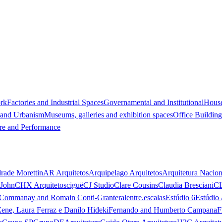
ork
Factories and Industrial Spaces
Governamental and Institutional
Hous
 and Urbanism
Museums, galleries and exhibition spaces
Office Building
re and Performance
rade Morettin
AR Arquitetos
Arquipelago Arquitetos
Arquitetura Nacion
 John
CHX Arquitetos
ciguë
CJ Studio
Clare Cousins
Claudia Bresciani
C
 Commanay and Romain Conti-Granteral
entre.escalas
Estúdio 6
Estúdio 
Zene, Laura Ferraz e Danilo Hideki
Fernando and Humberto Campana
F