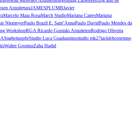
ura
Helena Meirelles Arquitetura
Henning Larsen
Herzog and de
bsen Arquitetura
JAMESPLUMB
Javier
ra
Marcelo Maia Rosa
March Studio
Mariana Caires
Mariana
ar Niemeyer
Paulo Brazil E. Sant’Anna
Paulo David
Paulo Mendes da
ing Workshop
RGA Ricardo Gusmão Arquitetos
Rodrigo Oliveira
AA
Snøhetta
spbr
Studio Luca Guadagnino
studio mk27
tacklebox
tempo
iis
Walter Gropius
Zaha Hadid