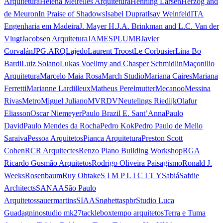
Arquitetura
Helena Meirelles Arquitetura
Henning Larsen
Herzog and
de Meuron
In Praise of Shadows
Isabel Duprat
Isay Weinfeld
ITA
Engenharia em Madeira
J. Mayer H.
J.A. Brinkman and L.C. Van der
Vlugt
Jacobsen Arquitetura
JAMESPLUMB
Javier
Corvalán
JPG.ARQ
Lajedo
Laurent Troost
Le Corbusier
Lina Bo
Bardi
Luiz Solano
Lukas Voellmy and Chasper Schmidlin
Maçonilio
Arquitetura
Marcelo Maia Rosa
March Studio
Mariana Caires
Mariana
Ferretti
Marianne Lardilleux
Matheus Perelmutter
Mecanoo
Messina
Rivas
Metro
Miguel Juliano
MVRDV
Neutelings Riedijk
Olafur
Eliasson
Oscar Niemeyer
Paulo Brazil E. Sant’Anna
Paulo
David
Paulo Mendes da Rocha
Pedro Kok
Pedro Paulo de Mello
Saraiva
Pessoa Arquitetos
Pianca Arquitetura
Preston Scott
Cohen
RCR Arquitectes
Renzo Piano Building Workshop
RGA
Ricardo Gusmão Arquitetos
Rodrigo Oliveira Paisagismo
Ronald J.
Weeks
Rosenbaum
Ruy Ohtake
S I M P L I C I T Y
Sabiá
Safdie
Architects
SANAA
São Paulo
Arquitetos
sauermartins
SIAA
Snøhetta
spbr
Studio Luca
Guadagnino
studio mk27
tacklebox
tempo arquitetos
Terra e Tuma