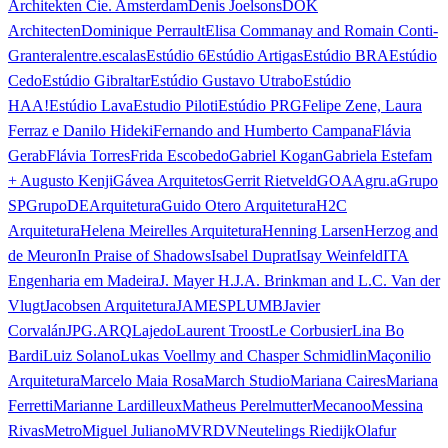
Architekten Cie. Amsterdam
Denis Joelsons
DOK
Architecten
Dominique Perrault
Elisa Commanay and Romain Conti-
Granteral
entre.escalas
Estúdio 6
Estúdio Artigas
Estúdio BRA
Estúdio
Cedo
Estúdio Gibraltar
Estúdio Gustavo Utrabo
Estúdio
HAA!
Estúdio Lava
Estudio Piloti
Estúdio PRG
Felipe Zene, Laura
Ferraz e Danilo Hideki
Fernando and Humberto Campana
Flávia
Gerab
Flávia Torres
Frida Escobedo
Gabriel Kogan
Gabriela Estefam
+ Augusto Kenji
Gávea Arquitetos
Gerrit Rietveld
GOAA
gru.a
Grupo
SP
GrupoDEArquitetura
Guido Otero Arquitetura
H2C
Arquitetura
Helena Meirelles Arquitetura
Henning Larsen
Herzog and
de Meuron
In Praise of Shadows
Isabel Duprat
Isay Weinfeld
ITA
Engenharia em Madeira
J. Mayer H.
J.A. Brinkman and L.C. Van der
Vlugt
Jacobsen Arquitetura
JAMESPLUMB
Javier
Corvalán
JPG.ARQ
Lajedo
Laurent Troost
Le Corbusier
Lina Bo
Bardi
Luiz Solano
Lukas Voellmy and Chasper Schmidlin
Maçonilio
Arquitetura
Marcelo Maia Rosa
March Studio
Mariana Caires
Mariana
Ferretti
Marianne Lardilleux
Matheus Perelmutter
Mecanoo
Messina
Rivas
Metro
Miguel Juliano
MVRDV
Neutelings Riedijk
Olafur