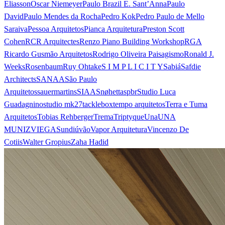
Eliasson
Oscar Niemeyer
Paulo Brazil E. Sant’Anna
Paulo
David
Paulo Mendes da Rocha
Pedro Kok
Pedro Paulo de Mello
Saraiva
Pessoa Arquitetos
Pianca Arquitetura
Preston Scott
Cohen
RCR Arquitectes
Renzo Piano Building Workshop
RGA
Ricardo Gusmão Arquitetos
Rodrigo Oliveira Paisagismo
Ronald J.
Weeks
Rosenbaum
Ruy Ohtake
S I M P L I C I T Y
Sabiá
Safdie
Architects
SANAA
São Paulo
Arquitetos
sauermartins
SIAA
Snøhetta
spbr
Studio Luca
Guadagnino
studio mk27
tacklebox
tempo arquitetos
Terra e Tuma
Arquitetos
Tobias Rehberger
Trema
Triptyque
Una
UNA
MUNIZVIEGAS
undiú
vão
Vapor Arquitetura
Vincenzo De
Cotiis
Walter Gropius
Zaha Hadid