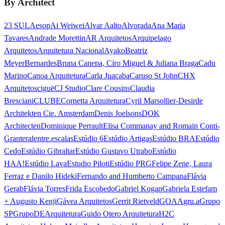
By Architect
23 SUL
Aesop
Ai Weiwei
Alvar Aalto
Alvorada
Ana Maria
Tavares
Andrade Morettin
AR Arquitetos
Arquipelago
Arquitetos
Arquitetura Nacional
Ayako
Beatriz
Meyer
Bernardes
Bruna Canepa, Ciro Miguel & Juliana Braga
Cadu
Marino
Canoa Arquitetura
Carla Juaçaba
Caruso St John
CHX
Arquitetos
ciguë
CJ Studio
Clare Cousins
Claudia
Bresciani
CLUBE
Cornetta Arquitetura
Cyril Marsollier-Desir
de
Architekten Cie. Amsterdam
Denis Joelsons
DOK
Architecten
Dominique Perrault
Elisa Commanay and Romain Conti-
Granteral
entre.escalas
Estúdio 6
Estúdio Artigas
Estúdio BRA
Estúdio
Cedo
Estúdio Gibraltar
Estúdio Gustavo Utrabo
Estúdio
HAA!
Estúdio Lava
Estudio Piloti
Estúdio PRG
Felipe Zene, Laura
Ferraz e Danilo Hideki
Fernando and Humberto Campana
Flávia
Gerab
Flávia Torres
Frida Escobedo
Gabriel Kogan
Gabriela Estefam
+ Augusto Kenji
Gávea Arquitetos
Gerrit Rietveld
GOAA
gru.a
Grupo
SP
GrupoDEArquitetura
Guido Otero Arquitetura
H2C