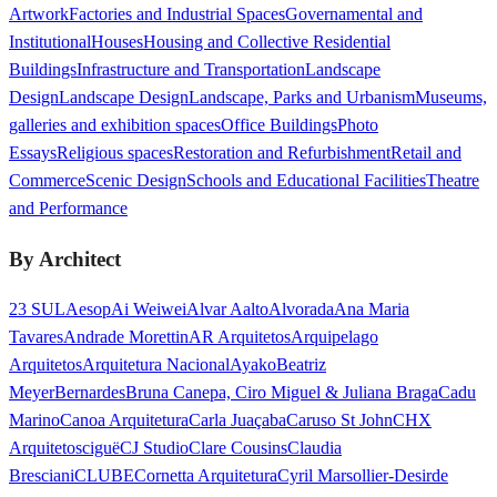
Artwork
Factories and Industrial Spaces
Governamental and
Institutional
Houses
Housing and Collective Residential
Buildings
Infrastructure and Transportation
Landscape
Design
Landscape Design
Landscape, Parks and Urbanism
Museums,
galleries and exhibition spaces
Office Buildings
Photo
Essays
Religious spaces
Restoration and Refurbishment
Retail and
Commerce
Scenic Design
Schools and Educational Facilities
Theatre
and Performance
By Architect
23 SUL
Aesop
Ai Weiwei
Alvar Aalto
Alvorada
Ana Maria
Tavares
Andrade Morettin
AR Arquitetos
Arquipelago
Arquitetos
Arquitetura Nacional
Ayako
Beatriz
Meyer
Bernardes
Bruna Canepa, Ciro Miguel & Juliana Braga
Cadu
Marino
Canoa Arquitetura
Carla Juaçaba
Caruso St John
CHX
Arquitetos
ciguë
CJ Studio
Clare Cousins
Claudia
Bresciani
CLUBE
Cornetta Arquitetura
Cyril Marsollier-Desir
de