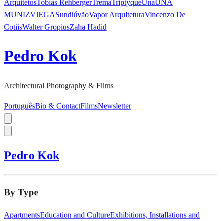
Arquitetos
Tobias Rehberger
Trema
Triptyque
Una
UNA
MUNIZVIEGAS
undiú
vão
Vapor Arquitetura
Vincenzo De
Cotiis
Walter Gropius
Zaha Hadid
Pedro Kok
Architectural Photography & Films
Português
Bio & Contact
Films
Newsletter
Pedro Kok
By Type
Apartments
Education and Culture
Exhibitions, Installations and