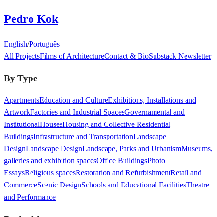
Pedro Kok
English
/
Português
All Projects
Films of Architecture
Contact & Bio
Substack Newsletter
By Type
Apartments
Education and Culture
Exhibitions, Installations and
Artwork
Factories and Industrial Spaces
Governamental and
Institutional
Houses
Housing and Collective Residential
Buildings
Infrastructure and Transportation
Landscape
Design
Landscape Design
Landscape, Parks and Urbanism
Museums,
galleries and exhibition spaces
Office Buildings
Photo
Essays
Religious spaces
Restoration and Refurbishment
Retail and
Commerce
Scenic Design
Schools and Educational Facilities
Theatre
and Performance