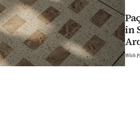
Pa
in 
Arq
With
P